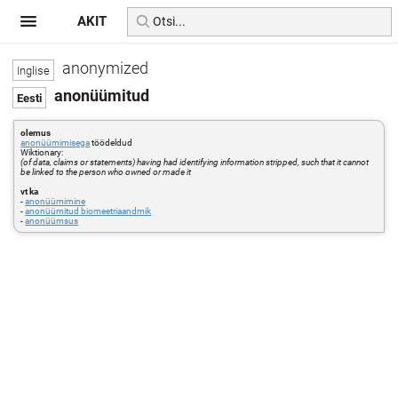
AKIT
anonymized
anonüümitud
olemus
anonüümimisega
töödeldud
Wiktionary:
(of data, claims or statements) having had identifying information stripped, such that it cannot
be linked to the person who owned or made it
vt ka
-
anonüümimine
-
anonüümitud biomeetriaandmik
-
anonüümsus