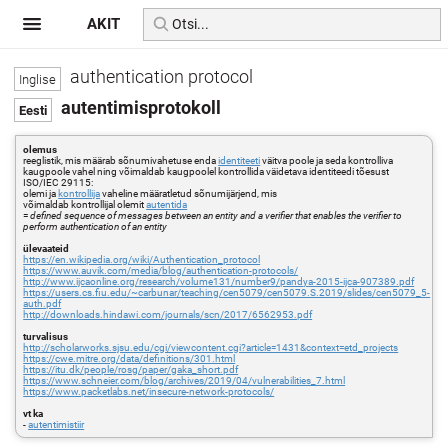
AKIT
authentication protocol
autentimisprotokoll
olemus
reeglistik, mis määrab sõnumivahetuse enda
identiteeti
väitva poole ja seda kontrolliva
kaugpoole vahel ning võimaldab kaugpoolel kontrollida väidetava identiteedi tõesust
ISO/IEC 29115:
olemi ja
kontrollija
vaheline määratletud sõnumijärjend, mis
võimaldab kontrollijal olemit
autentida
=
defined sequence of messages between an entity and a verifier that enables the verifier to
perform authentication of an entity
ülevaateid
https://en.wikipedia.org/wiki/Authentication_protocol
https://www.auvik.com/media/blog/authentication-protocols/
http://www.ijcaonline.org/research/volume131/number9/pandya-2015-ijca-907389.pdf
https://users.cs.fiu.edu/~carbunar/teaching/cen5079/cen5079.S.2019/slides/cen5079_5-
auth.pdf
http://downloads.hindawi.com/journals/scn/2017/6562953.pdf
turvalisus
http://scholarworks.sjsu.edu/cgi/viewcontent.cgi?article=1431&context=etd_projects
https://cwe.mitre.org/data/definitions/301.html
https://itu.dk/people/rosg/paper/gaka_short.pdf
https://www.schneier.com/blog/archives/2019/04/vulnerabilities_7.html
https://www.packetlabs.net/insecure-network-protocols/
vt ka
-
autentimistiir