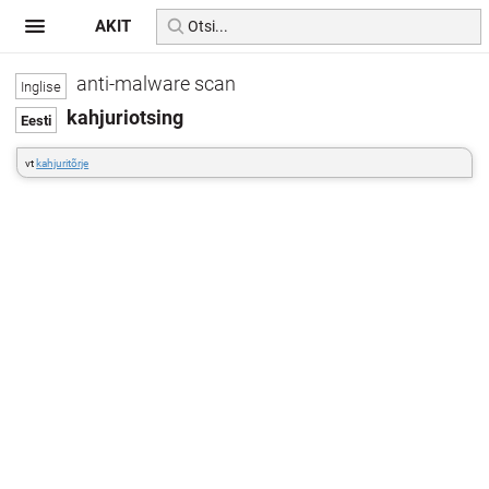
AKIT
anti-malware scan
kahjuriotsing
vt
kahjuritõrje