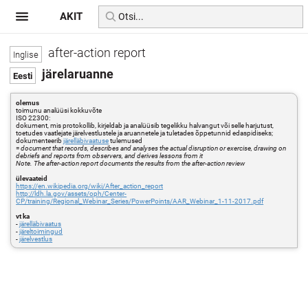
AKIT
after-action report
järelaruanne
olemus
toimunu analüüsi kokkuvõte
ISO 22300:
dokument, mis protokollib, kirjeldab ja analüüsib tegelikku halvangut või selle harjutust,
toetudes vaatlejate järelvestlustele ja aruannetele ja tuletades õppetunnid edaspidiseks;
dokumenteerib
järelläbivaatuse
tulemused
=
document that records, describes and analyses the actual disruption or exercise, drawing on
debriefs and reports from observers, and derives lessons from it
Note. The after-action report documents the results from the after-action review
ülevaateid
https://en.wikipedia.org/wiki/After_action_report
http://ldh.la.gov/assets/oph/Center-
CP/training/Regional_Webinar_Series/PowerPoints/AAR_Webinar_1-11-2017.pdf
vt ka
-
järelläbivaatus
-
järeltoimingud
-
järelvestlus