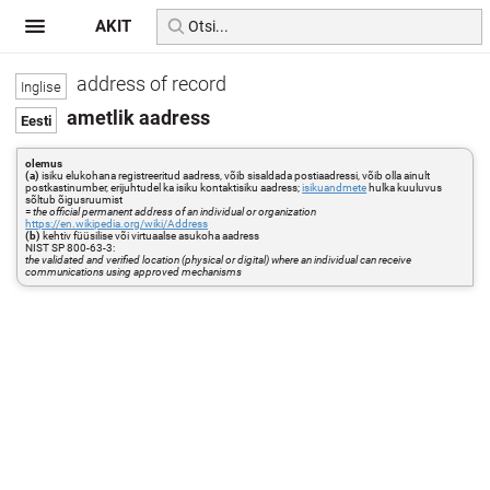
AKIT
address of record
ametlik aadress
olemus
(a)
isiku elukohana registreeritud aadress, võib sisaldada postiaadressi, võib olla ainult
postkastinumber, erijuhtudel ka isiku kontaktisiku aadress;
isikuandmete
hulka kuuluvus
sõltub õigusruumist
=
the official permanent address of an individual or organization
https://en.wikipedia.org/wiki/Address
(b)
kehtiv füüsilise või virtuaalse asukoha aadress
NIST SP 800-63-3:
the validated and verified location (physical or digital) where an individual can receive
communications using approved mechanisms