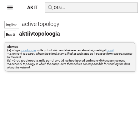
AKIT
active topology
aktiivtopoloogia
olemus
(a)
võrgu
topoloogia
, mille puhul võimendatakse edastatavat signaali igal
hopil
=
a network topology where the signal is amplified at each step as it passes from one computer
to the next
(b)
võrgu topolooogia, mille puhul arvutid ise hoolitsevad andmete võrkusaatmise eest
=
a network topology in which the computers themselves are responsible for sending the data
along the network