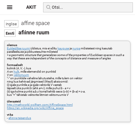
AKIT
affine space
afiinne ruum
olemus
Eukleidilise ruumi
üldistus, mis ei sõltu
kauguse
ja
nurga
mõistetest ning kasutab
paralleelsuse ja pikkustesuhte mõisteid
=
a geometric structure that generalizes some of the properties of Euclidean spaces in such a
way that these are independent of the concepts of distance and measure of angles
formaalselt
kolmik (
A
,
V
, -), kus
A
on
hulk
, mille elemendid on punktid
V
on
vektorruum
"-" on punktide vaheline lahutustehe, mille tulem on vektor
ning kus kehtivad järgmised (Weyli) aksioomid:
(i) igale punktile
a
ja igale vektorile
V
vastab
täpselt üks punkt
b
(ehk
a
+
v
), mille puhul
b
-
a
=
v
(ii) iga kolme punkti
a
,
b
,
c
korral kehtib seos (
c
-
b
) + (
b
-
a
) =
c
-
a
,
kus "+" tähistab vektorite liitmist vektorruumis
V
ülevaateid
http://mathworld.wolfram.com/AffineSpace.html
https://en.wikipedia.org/wiki/Affine_space
vt ka
-
afiinne teisendus