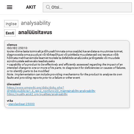
AKIT
analysability
analüüsitavus
olemus
ISO/IEC 25010:
toote võime lasta toimivalt ja tõhusalt hinnata oma osa(de) kavandatava muutmise toimet,
diagnoosida oma puudusi või tõrkepõhjusi või piiritleda muudetavaid osi; teostus võib
hõlmata mehhanismide lisamist tootele ta defektide analüüsiks ja tõrgetele või muudele
sündmustele eelnevaks teadistuseks
=
capability of a product to be effectively and efficiently assessed regarding the impact of an
intended change to one or more of its parts, to diagnose it for deficiencies or causes of failures,
or to identify parts to be modified
Note. Implementation can include providing mechanisms for the product to analyse its own
faults and providing reports prior to a failure or other event.
ülevaateid
https://www.omgwiki.org/dido/doku.php?
id=dido:public:ra:1.4_req:2_nonfunc:20_maintainability:analysability
https://quality.arc42.org/qualities/analysability
vt ka
-
standardisari 25000