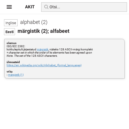
AKIT
alphabet (2)
märgistik (2); alfabeet
olemus
ISO/IEC 2382:
kokkulepitult järjestatud
märgistik
, näiteks 128 ASCII-märgi komplekt
=
character set in which the order of its elements has been agreed upon
Note. The set of the 128 ASCII characters.
ülevaateid
https://en.wikipedia.org/wiki/Alphabet_(formal_languages)
vt ka
-
märgistik (1)