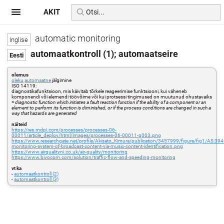
AKIT
automatic monitoring
automaatkontroll (1); automaatseire
olemus
oleku
automaatne
jälgimine
ISO 14119:
diagnostikafunktsioon, mis käivitab tõrkele reageerimise funktsiooni, kui väheneb
komponendi või elemendi töövõime või kui protsessi tingimused on muutunud ohustavaiks
=
diagnostic function which initiates a fault reaction function if the ability of a component or an
element to perform its function is diminished, or if the process conditions are changed in such a
way that hazards are generated
näiteid
https://res.mdpi.com/processes/processes-06-
00011/article_deploy/html/images/processes-06-00011-g003.png
https://www.researchgate.net/profile/Akisato_Kimura/publication/3457999/figure/fig1/
monitoring-system-of-broadcast-content-via-music-content-identification.png
https://www.airqualityni.co.uk/air-quality/monitoring
https://www.bivocom.com/solution/traffic-flow-and-speeding-monitoring
vt ka
-
automaatkontroll (2)
-
automaatkontroll (3)