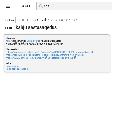
AKIT
annualized rate of occurrence
kahju aastasagedus
olemus
riski
realiseerumise
võimalikkus
vaadeldaval aastal
=
the likelihood that a risk will occur in a particular year
ülevaateid
https://courses.cs.taltech.ee/w/images/a/a3/ITB8811-2019-FinancialRisk.pdf
https://resources.infosecinstitute.com/topic/quantitative-risk-analysis/
https://www.dmi.unict.it/giamp/wsf/05Material/spagnulo.pdf
vt ka
-
aastakahju
-
oodatav aastakahju