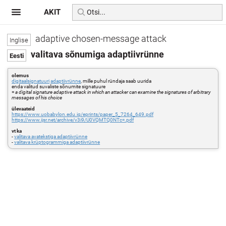
AKIT
adaptive chosen-message attack
valitava sõnumiga adaptiivrünne
olemus
digitaalsignatuuri
adaptiivrünne
, mille puhul ründaja saab uurida
enda valitud suvaliste sõnumite signatuure
=
a digital signature adaptive attack in which an attacker can examine the signatures of arbitrary
messages of his choice
ülevaateid
https://www.uobabylon.edu.iq/eprints/paper_5_7264_649.pdf
https://www.ijsr.net/archive/v3i9/U0VQMTQ0NTc=.pdf
vt ka
-
valitava avatekstiga adaptiivrünne
-
valitava krüptogrammiga adaptiivrünne