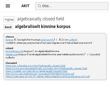
AKIT
algebraically closed field
algebraliselt kinnine korpus
olemus
K
f\in
∈
[
]
korpus
, kus igal ühe muutuja
polünoomil
on
nullkoht
K
f
K
x
K[x]
=
a field K, where any polynomial of non-zero degree over K has at least one root in K
näiteid
C
\mathbb{C}
kompleksarvude
korpus
on algebraliselt kinnine
R
2
\mathbb{R}
x^2+1
+
1
reaalarvude
korpus
ei ole algebraliselt kinnine, sest näiteks polünoomil
puudub
x
nullkoht
ülevaateid
https://en.wikipedia.org/wiki/Algebraically_closed_field
https://www.encyclopediaofmath.org/index.php/Algebraically_closed_field
https://ncatlab.org/nlab/show/algebraically+closed+field
http://www.cse.chalmers.se/~coquand/FISCHBACHAU/t4.pdf
https://webusers.imj-prg.fr/~adrien.deloro/teaching-archive/Moskva-ACF.pdf