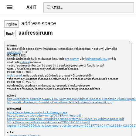
AKIT
address space
aadressiruum
olemus
füüsilise või loogilise olemi (mälupesa, kettasektori, välisseadme, hosti vm) võimalike
aadresside
hulk
ISO/IEC 2382:
nende aadresside hulk, mida saab kasutada
programm
või
funktsionaalüksus
; võib
sisaldada
virtuaal
aadresse
=
set of addresses that can be used by a particular program or functional unit
Note. The address space may include virtual addresses.
ISO/IEC/IEEE 9945:
mälupesad
, mille poole saab pöörduda protsess või protsessilõim
=
the memory locations that can be referenced by a process or the threads of a process
ISO/IEC/IEEE 24765:
nende mälupesade arv, mida saab adresseerida keskprotsessor
=
number of memory locations that a central processing unit can address
näiteid
http://slideplayer.com/slide/4487410/14/images/4/Address+Spaces+Translation+from+logica
http://static.duartes.org/img/blogPosts/linuxFlexibleAddressSpaceLayout.png
ülevaateid
https://en.wikipedia.org/wiki/Address_space
https://pages.cs.wisc.edu/~remzi/OSTEP/vm-intro.pdf
https://www.cs.unm.edu/~crandall/operatingsystems20/slides/10-Address-Space.pdf
https://www.oecd-ilibrary.org/docserver/230461618475.pdf?
expires=1646295550&id=id&accname=guest&checksum=0C9EF7721C417A2802EA12860C
vt ka
-
aadressiruumi juhustus