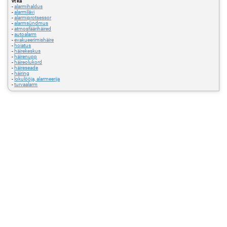
vt ka
-
alarmihaldus
-
alarmilävi
-
alarmiprotsessor
-
alarmsündmus
-
atmosfäärihäired
-
autoalarm
-
evakueerimishäire
-
hoiatus
-
häirekeskus
-
häirenupp
-
häireolukord
-
häireseade
-
häiring
-
lokulööja, alarmeerija
-
turvaalarm