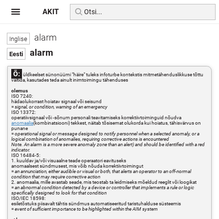
AKIT
alarm
alarm
Õ:
üldkeelset sünonüümi "häire" tuleks infoturbe kontekstis mitmetähenduslikkuse tõttu
vältida, kasutades teda ainult inimtoimingu tähenduses
olemus
ISO 7240:
hädaolukorrast hoiatav signaal või seisund
=
signal, or condition, warning of an emergency
ISO 13372:
operatiivsignaal või -sõnum personali teavitamiseks korrektiivtoiminguid nõudva
anomaalia
(kombinatsiooni) tekkest, näitab tõsisemat olukorda kui hoiatus, tähisvärvus on
punane
=
operational signal or message designed to notify personnel when a selected anomaly, or a
logical combination of anomalies, requiring corrective actions is encountered
Note. An alarm is a more severe anomaly zone than an alert) and should be identified with a red
indicator.
ISO 16484-5:
1. kuuldav ja/või visuaalne teade operaatori eavituseks
anomaalsest sündmusest, mis võib nõuda korrektiivtoimingut
=
an annunciation, either audible or visual or both, that alerts an operator to an off-normal
condition that may require corrective action
2. anomaalia, mille avastab seade, mis teostab ta leidmiseks mõeldud reeglit või loogikat
=
an abnormal condition detected by a device or controller that implements a rule or logic
specifically designed to look for that condition
ISO/IEC 18598:
esiletõstuks piisavalt tähtis sündmus automatiseeritud taristuhalduse süsteemis
=
event of sufficient importance to be highlighted within the AIM system