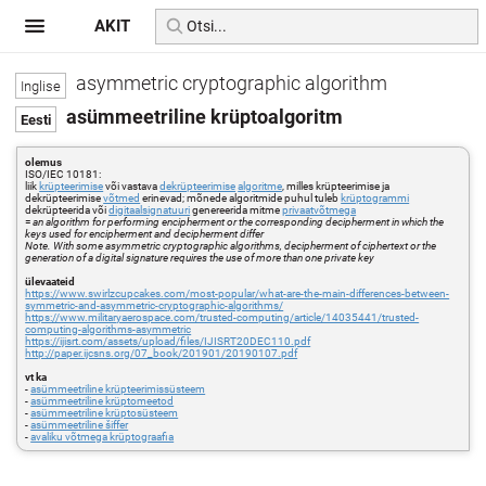
AKIT
asymmetric cryptographic algorithm
asümmeetriline krüptoalgoritm
olemus
ISO/IEC 10181:
liik
krüpteerimise
või vastava
dekrüpteerimise
algoritme
, milles krüpteerimise ja
dekrüpteerimise
võtmed
erinevad; mõnede algoritmide puhul tuleb
krüptogrammi
dekrüpteerida või
digitaalsignatuuri
genereerida mitme
privaatvõtmega
=
an algorithm for performing encipherment or the corresponding decipherment in which the
keys used for encipherment and decipherment differ
Note. With some asymmetric cryptographic algorithms, decipherment of ciphertext or the
generation of a digital signature requires the use of more than one private key
ülevaateid
https://www.swirlzcupcakes.com/most-popular/what-are-the-main-differences-between-
symmetric-and-asymmetric-cryptographic-algorithms/
https://www.militaryaerospace.com/trusted-computing/article/14035441/trusted-
computing-algorithms-asymmetric
https://ijisrt.com/assets/upload/files/IJISRT20DEC110.pdf
http://paper.ijcsns.org/07_book/201901/20190107.pdf
vt ka
-
asümmeetriline krüpteerimissüsteem
-
asümmeetriline krüptomeetod
-
asümmeetriline krüptosüsteem
-
asümmeetriline šiffer
-
avaliku võtmega krüptograafia