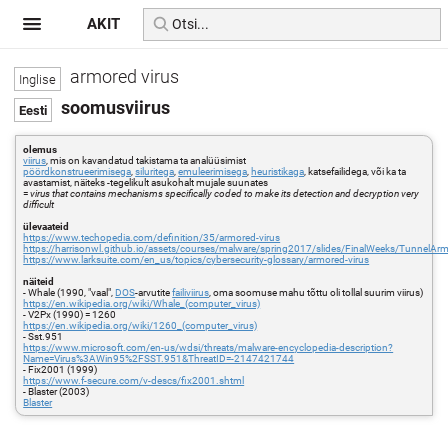
AKIT
armored virus
soomusviirus
olemus
viirus
, mis on kavandatud takistama ta analüüsimist
pöördkonstrueerimisega
,
siluritega
,
emuleerimisega
,
heuristikaga
, katsefailidega, või ka ta
avastamist, näiteks -tegelikult asukohalt mujale suunates
=
virus that contains mechanisms specifically coded to make its detection and decryption very
difficult
ülevaateid
https://www.techopedia.com/definition/35/armored-virus
https://harrisonwl.github.io/assets/courses/malware/spring2017/slides/FinalWeeks/TunnelArm
https://www.larksuite.com/en_us/topics/cybersecurity-glossary/armored-virus
näiteid
- Whale (1990, "vaal",
DOS
-arvutite
failiviirus
, oma soomuse mahu tõttu oli tollal suurim viirus)
https://en.wikipedia.org/wiki/Whale_(computer_virus)
- V2Px (1990) = 1260
https://en.wikipedia.org/wiki/1260_(computer_virus)
- Sst.951
https://www.microsoft.com/en-us/wdsi/threats/malware-encyclopedia-description?
Name=Virus%3AWin95%2FSST.951&ThreatID=-2147421744
- Fix2001 (1999)
https://www.f-secure.com/v-descs/fix2001.shtml
- Blaster (2003)
Blaster